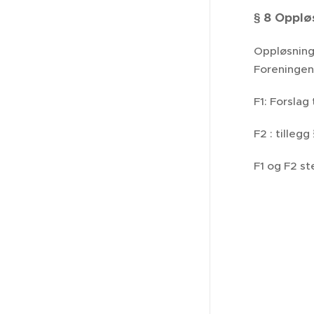
§ 8 Opplø
Oppløsning
Foreningens
F1: Forslag
F2 : tille
F1 og F2 s