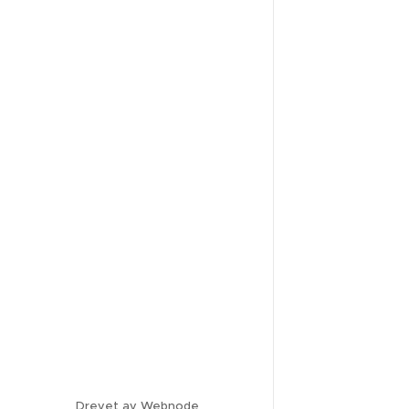
Drevet av
Webnode