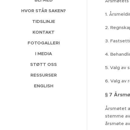
Årsmøtets 
HVOR STÅR SAKEN?
1. Årsmeldi
TIDSLINJE
2. Regnska
KONTAKT
3. Fastsett
FOTOGALLERI
I MEDIA
4. Behandli
STØTT OSS
5. Valg av
RESSURSER
6. Valg av 
ENGLISH
§ 7 Årsm
Årsmøtet av
stemme avg
årsmøte av