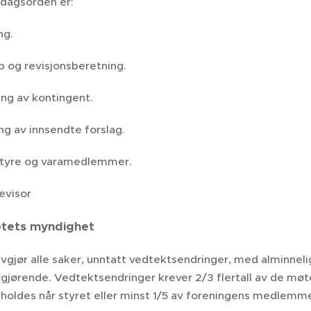
dagsorden er:
ng.
p og revisjonsberetning.
ing av kontingent.
ng av innsendte forslag.
 styre og varamedlemmer.
revisor
øtets myndighet
gjør alle saker, unntatt vedtektsendringer, med alminneli
jørende. Vedtektsendringer krever 2/3 flertall av de m
holdes når styret eller minst 1/5 av foreningens medlemme