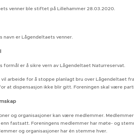
ets venner ble stiftet på Lillehammer 28.03.2020.
s navn er Lågendeltaets venner.
l
 formål er å sikre vern av Lågendeltaet Naturreservat.
vil arbeide for å stoppe planlagt bru over Lågendeltaet f
for at dispensasjon ikke blir gitt. Foreningen skal være part
emskap
oner og organisasjoner kan være medlemmer. Medlemmer 
 enn fastsatt. Foreningens medlemmer har møte- og ste
emmer og organisasjoner har én stemme hver.