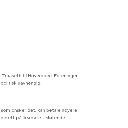
ra Traaseth til Hovemoen. Foreningen
ipolitisk uavhengig.
som ønsker det, kan betale høyere
mmerett på årsmøtet. Møtende