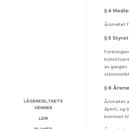
§ 4 Medl
Årsmøtet f
§ 5 Styret
Foreningen
konstituer
av gangen.
stemmelikh
§ 6 Årsm
LÅGENDELTAETS
Årsmøtet a
VENNER
åpent, og 
kommet til 
LEIR
BLI MED