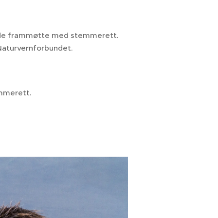
av de frammøtte med stemmerett.
 Naturvernforbundet.
emmerett.