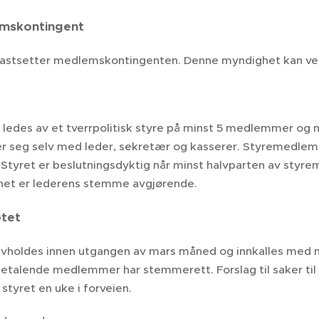
emskontingent
astsetter medlemskontingenten. Denne myndighet kan ved 
 ledes av et tverrpolitisk styre på minst 5 medlemmer og
er seg selv med leder, sekretær og kasserer. Styremedle
 Styret er beslutningsdyktig når minst halvparten av styr
et er lederens stemme avgjørende.
øtet
vholdes innen utgangen av mars måned og innkalles med mi
betalende medlemmer har stemmerett. Forslag til saker ti
styret en uke i forveien.