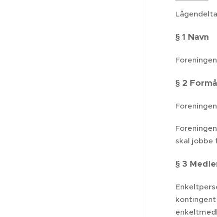
Lågendelta
§ 1 Navn
Foreningen
§ 2 Formå
Foreningens
Foreningen 
skal jobbe 
§ 3 Medl
Enkeltpers
kontingent
enkeltmedl